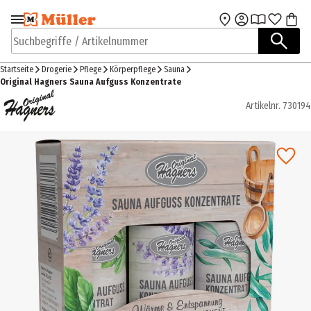
Zur Navigation
Zum Hauptinhalt
springen
springen
Suchbegriffe / Artikelnummer
Startseite
Drogerie
Pflege
Körperpflege
Sauna
Original Hagners Sauna Aufguss Konzentrate
Artikelnr.
730194