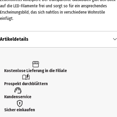
auf die LED-Filamente frei und sorgt so für ein ansprechendes
Erscheinungsbild, das sich nahtlos in verschiedene Wohnstile
einfügt.
Artikeldetails
Inhalt
1 Stk.
Produkttyp
Kostenlose Lieferung in die Filiale
Leuchtmittel
Prospekt durchblättern
Energieeffizienzklasse
Kundenservice
F
Anwendungshinweis
Sicher einkaufen
Anwendungen im Haushalt