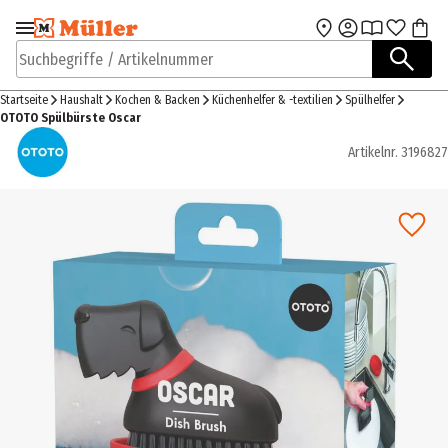
Zur Navigation
Zum Hauptinhalt
springen
springen
Suchbegriffe / Artikelnummer
Startseite
Haushalt
Kochen & Backen
Küchenhelfer & -textilien
Spülhelfer
OTOTO Spülbürste Oscar
Artikelnr.
3196827