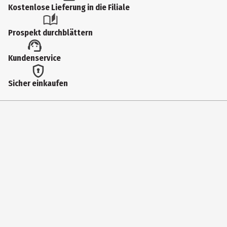
Produkttyp
Kostenlose Lieferung in die Filiale
Spülhelfer
Prospekt durchblättern
Breite
Kundenservice
10 cm
Höhe
Sicher einkaufen
8 cm
Materialdetails
Acrylnitril-Butadien-Styrol, Polypropylen, Nylon
Tiefe
6 cm
Hersteller
OTOTO DESIGN LTD.
Herstelleradresse