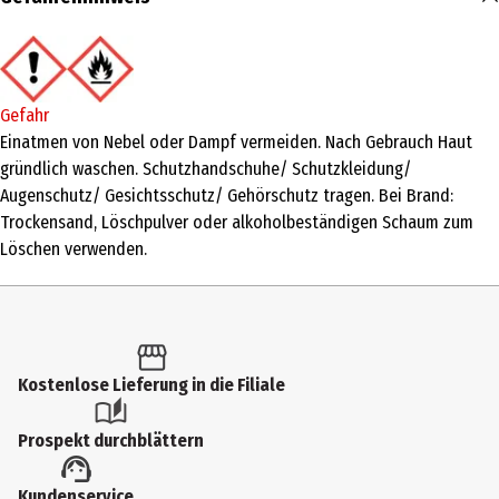
100 ml
Produkttyp
Eau de Toilette
Gefahr
Duftkonzentration
Einatmen von Nebel oder Dampf vermeiden. Nach Gebrauch Haut
gründlich waschen. Schutzhandschuhe/ Schutzkleidung/
Eau de Toilette
Augenschutz/ Gesichtsschutz/ Gehörschutz tragen. Bei Brand:
Anwendungsart
Trockensand, Löschpulver oder alkoholbeständigen Schaum zum
Löschen verwenden.
Splash-Flakon
Inhaltsstoffe
INGREDIENTS: ALCOHOL,FRAGRANCE (PARFUM),WATER
(AQUA),TETRAMETHYL
ACETYLOCTAHYDRONAPHTHALENES,LIMONENE,LINALYL
Kostenlose Lieferung in die Filiale
ACETATE,LINALOOL,COUMARIN,CITRUS LIMON PEEL
OIL,VANILLIN,CITRUS AURANTIUM BERGAMIA (BERGAMOT) PEEL
Prospekt durchblättern
OIL,ALPHA-ISOMETHYL
IONONE,HYDROXYCITRONELLAL,PINENE,LAVANDULA
Kundenservice