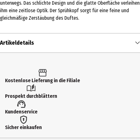
unterwegs. Das schlichte Design und die glatte Oberfläche verleihen
ihm eine zeitlose Optik. Der Sprühkopf sorgt für eine feine und
gleichmäßige Zerstäubung des Duftes.
Artikeldetails
Inhalt
1 Stk.
Produkttyp
Kostenlose Lieferung in die Filiale
Zerstäuber
Prospekt durchblättern
Materialdetails
Kundenservice
Metall
Hersteller
Sicher einkaufen
P&P Accessoires GmbH