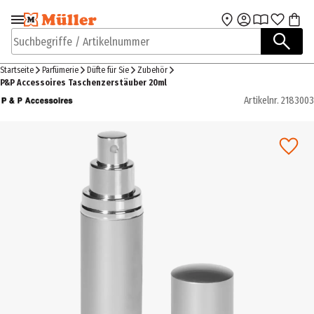
Zur Navigation
Zum Hauptinhalt
springen
springen
Suchbegriffe / Artikelnummer
Startseite
Parfümerie
Düfte für Sie
Zubehör
P&P Accessoires Taschenzerstäuber 20ml
Artikelnr.
2183003