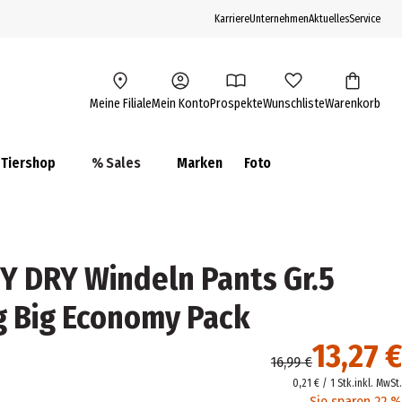
Karriere
Unternehmen
Aktuelles
Service
Meine Filiale
Mein Konto
Prospekte
Wunschliste
Warenkorb
Tiershop
% Sales
Marken
Foto
 DRY Windeln Pants Gr.5
kg Big Economy Pack
13,27 €
16,99 €
0,21 € / 1 Stk.
inkl. MwSt.
Sie sparen 22 %