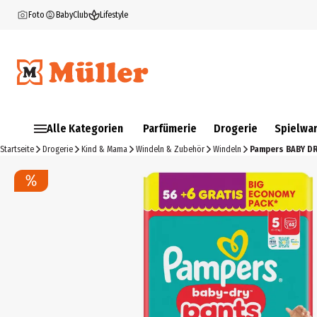
Foto
BabyClub
Lifestyle
Alle Kategorien
Parfümerie
Drogerie
Spielwa
Startseite
Drogerie
Kind & Mama
Windeln & Zubehör
Windeln
Pampers BABY DRY