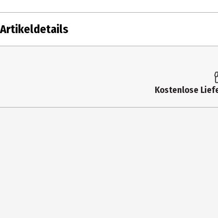
Artikeldetails
Inhalt
62 Stk.
/ 62 Count
Produkttyp
Windeln
Kostenlose Liefe
Gewicht
11-17 kg
diaperSize
5
Inhaltsstoffe
Petrolatum, Stearyl Alcohol, Paraff
Nutzungshinweis
Alle Verpackungsmaterialien von Ba
Zielgruppe
Unisex
Hersteller
Procter & Gamble Service GmbH
Herstelleradresse
65823 Schwalbach am Taunus