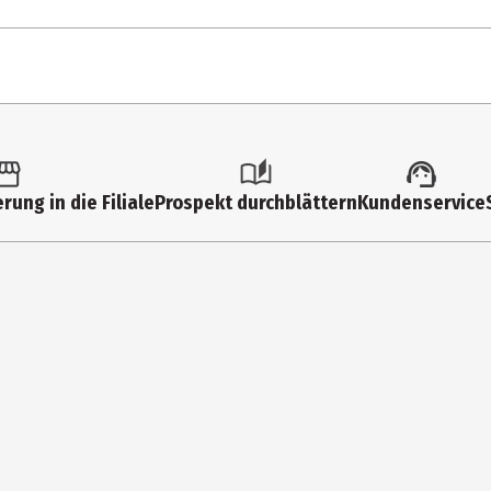
rung in die Filiale
Prospekt durchblättern
Kundenservice
inum Liquidum, Aloe Barbadensis Leaf Extract
bies und Kindern fernhalten um Erstickungs- und/oder Erdrosselung