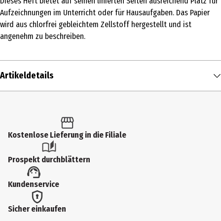
Dieses Heft bietet auf seinen linierten Seiten ausreichend Platz für
Aufzeichnungen im Unterricht oder für Hausaufgaben. Das Papier
wird aus chlorfrei gebleichtem Zellstoff hergestellt und ist
angenehm zu beschreiben.
Artikeldetails
Inhalt
1 Stk.
Produkttyp
Kostenlose Lieferung in die Filiale
Hefte
Prospekt durchblättern
Blatt
Kundenservice
16
Grammatur in g/m2
Sicher einkaufen
80