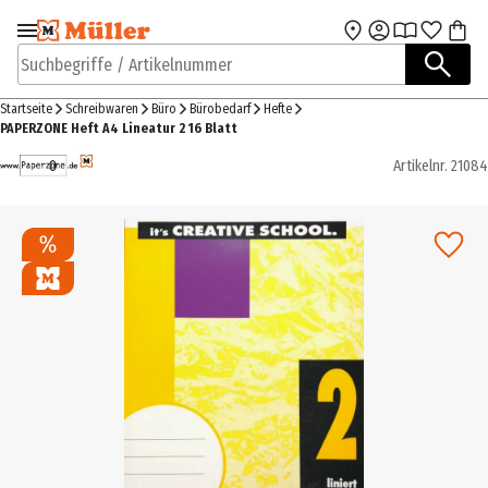
Zur Navigation
Zum Hauptinhalt
springen
springen
Suchbegriffe / Artikelnummer
Startseite
Schreibwaren
Büro
Bürobedarf
Hefte
PAPERZONE Heft A4 Lineatur 2 16 Blatt
Artikelnr.
21084