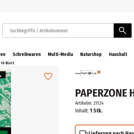
Zur Navigation springen
Zum Hauptinhalt springen
Suchbegriffe / Artikelnummer
ren
Schreibwaren
Multi-Media
Naturshop
Haushalt
 16 Blatt
PAPERZONE He
Artikelnr.
21124
Inhalt:
1 Stk.
Lieferung nach Ha