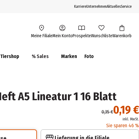
Karriere
Unternehmen
Aktuelles
Service
Meine Filiale
Mein Konto
Prospekte
Wunschliste
Warenkorb
Tiershop
% Sales
Marken
Foto
ft A5 Lineatur 1 16 Blatt
0,19 €
0,35 €
inkl. MwSt.
Sie sparen 46 %
Lieferung in die Filiale
use