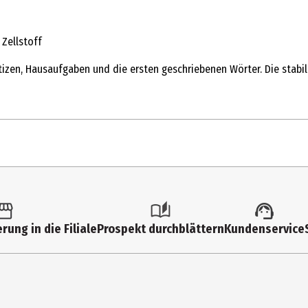
 Zellstoff
otizen, Hausaufgaben und die ersten geschriebenen Wörter. Die stabil
1 Stk.
Hefte
rung in die Filiale
Prospekt durchblättern
Kundenservice
16
80
Lineatur 1