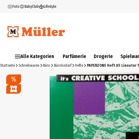
Foto
BabyClub
Lifestyle
Alle Kategorien
Parfümerie
Drogerie
Spielwa
Startseite
Schreibwaren
Büro
Bürobedarf
Hefte
PAPERZONE Heft A5 Lineatur 1