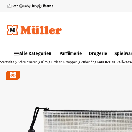
Foto
BabyClub
Lifestyle
Alle Kategorien
Parfümerie
Drogerie
Spielwa
Startseite
Schreibwaren
Büro
Ordner & Mappen
Zubehör
PAPERZONE Reißversc