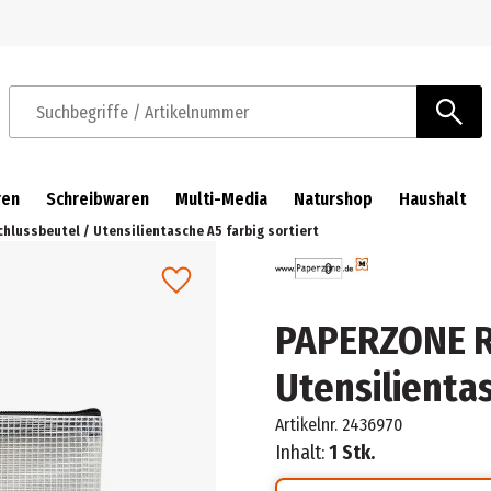
Zur Navigation springen
Zum Hauptinhalt springen
Suchbegriffe / Artikelnummer
ren
Schreibwaren
Multi-Media
Naturshop
Haushalt
hlussbeutel / Utensilientasche A5 farbig sortiert
PAPERZONE R
Utensilientas
Artikelnr.
2436970
Inhalt:
1 Stk.