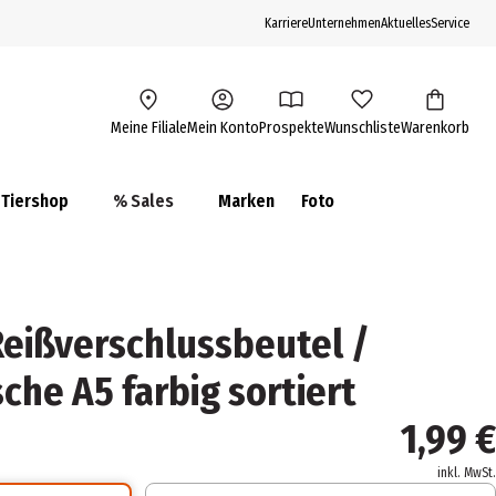
Karriere
Unternehmen
Aktuelles
Service
Meine Filiale
Mein Konto
Prospekte
Wunschliste
Warenkorb
Tiershop
% Sales
Marken
Foto
eißverschlussbeutel /
che A5 farbig sortiert
1,99 €
inkl. MwSt.