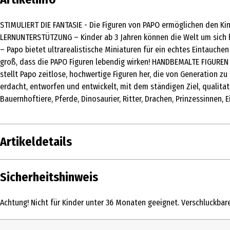
STIMULIERT DIE FANTASIE - Die Figuren von PAPO ermöglichen den Kind
LERNUNTERSTÜTZUNG – Kinder ab 3 Jahren können die Welt um sich he
– Papo bietet ultrarealistische Miniaturen für ein echtes Eintauchen
groß, dass die PAPO Figuren lebendig wirken! HANDBEMALTE FIGUREN –
stellt Papo zeitlose, hochwertige Figuren her, die von Generation 
erdacht, entworfen und entwickelt, mit dem ständigen Ziel, qualita
Bauernhoftiere, Pferde, Dinosaurier, Ritter, Drachen, Prinzessinnen,
Artikeldetails
Inhalt
Sicherheitshinweis
Produkttyp
Achtung! Nicht für Kinder unter 36 Monaten geeignet. Verschluckbare 
Altersempfehlung ab