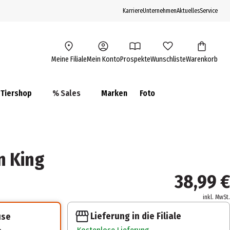
Karriere
Unternehmen
Aktuelles
Service
Meine Filiale
Mein Konto
Prospekte
Wunschliste
Warenkorb
Tiershop
% Sales
Marken
Foto
n King
38,99 €
inkl. MwSt.
Lieferung in die Filiale
use