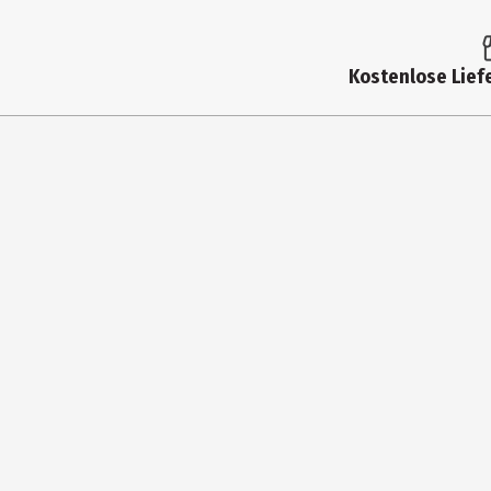
Artikelnummer des Herstellers
Hersteller
Kostenlose Liefe
Herstelleradresse
Kontaktmöglichkeit