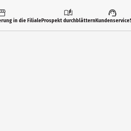
36043
Papo SAS
rung in die Filiale
Prospekt durchblättern
Kundenservice
Rue do Bourbonnais 2 91018 Evry Cedex
https://www.papo-france.com/de/