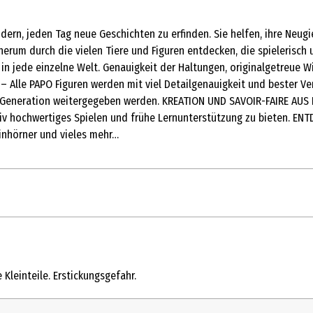
ern, jeden Tag neue Geschichten zu erfinden. Sie helfen, ihre Neugi
rum durch die vielen Tiere und Figuren entdecken, die spielerisch 
 in jede einzelne Welt. Genauigkeit der Haltungen, originalgetreue W
 Alle PAPO Figuren werden mit viel Detailgenauigkeit und bester Ve
zu Generation weitergegeben werden. KREATION UND SAVOIR-FAIRE AUS 
tiv hochwertiges Spielen und frühe Lernunterstützung zu bieten. EN
 Einhörner und vieles mehr…
1 Stk.
Spiel- & Sammelfiguren
Kleinteile. Erstickungsgefahr.
3 Jahre