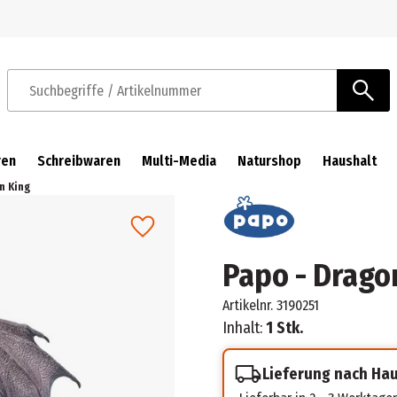
Zur Navigation springen
Zum Hauptinhalt springen
Suchbegriffe / Artikelnummer
ren
Schreibwaren
Multi-Media
Naturshop
Haushalt
n King
Papo - Drago
Artikelnr.
3190251
Inhalt:
1 Stk.
Lieferung nach Ha