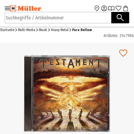
Zur Navigation
Zum Hauptinhalt
springen
springen
Suchbegriffe / Artikelnummer
Startseite
Multi-Media
Musik
Heavy Metal
Para Bellum
Artikelnr.
3147986