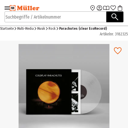
Zur Navigation
Zum Hauptinhalt
springen
springen
Suchbegriffe / Artikelnummer
Startseite
Multi-Media
Musik
Rock
Parachutes (clear EcoRecord)
Artikelnr.
3182325