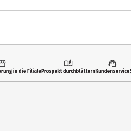
ol, Glycerin, PEG-6, Sodium Citrate, Sodium Lauryl Sulfate, Aroma, X
m Hyaluronate, Anethole, Carvone, Citrus Limon Peel Oil, Eucalyptus G
50 ppm F¯).
E: 2x bis max. 3x pro Tag Zähneputzen, dann ausspucken, Schlucke
rung in die Filiale
Prospekt durchblättern
Kundenservice