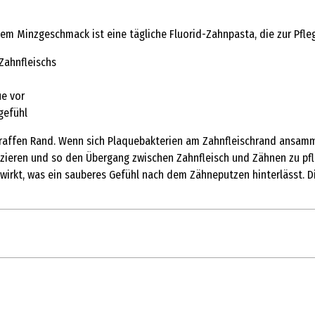
m Minzgeschmack ist eine tägliche Fluorid-Zahnpasta, die zur Pfleg
Zahnfleischs
ue vor
gefühl
raffen Rand. Wenn sich Plaquebakterien am Zahnfleischrand ansamme
uzieren und so den Übergang zwischen Zahnfleisch und Zähnen zu pf
kt, was ein sauberes Gefühl nach dem Zähneputzen hinterlässt. Die