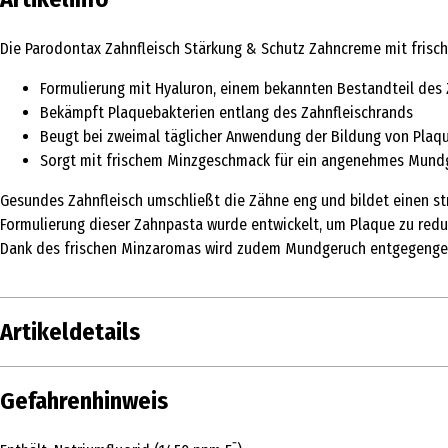
Die Parodontax Zahnfleisch Stärkung & Schutz Zahncreme mit frische
Formulierung mit Hyaluron, einem bekannten Bestandteil des 
Bekämpft Plaquebakterien entlang des Zahnfleischrands
Beugt bei zweimal täglicher Anwendung der Bildung von Plaq
Sorgt mit frischem Minzgeschmack für ein angenehmes Mund
Gesundes Zahnfleisch umschließt die Zähne eng und bildet einen st
Formulierung dieser Zahnpasta wurde entwickelt, um Plaque zu red
Dank des frischen Minzaromas wird zudem Mundgeruch entgegengewir
Artikeldetails
Inhalt
75 ml
Gefahrenhinweis
Produkttyp
Zahncreme