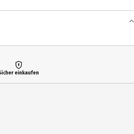
anthan Gum, Zinc Chloride, Sodium Fluoride, Carrageenan, Sodium
lobulus Oil, Limonene, Mentha Piperita Oil, Menthol, Pinene, CI
n vermeiden.
Sicher einkaufen