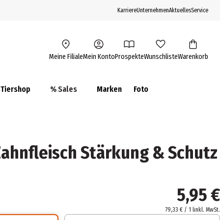
Karriere
Unternehmen
Aktuelles
Service
Meine Filiale
Mein Konto
Prospekte
Wunschliste
Warenkorb
Tiershop
% Sales
Marken
Foto
ahnfleisch Stärkung & Schutz
5,95 €
79,33 € / 1 l
inkl. MwSt.