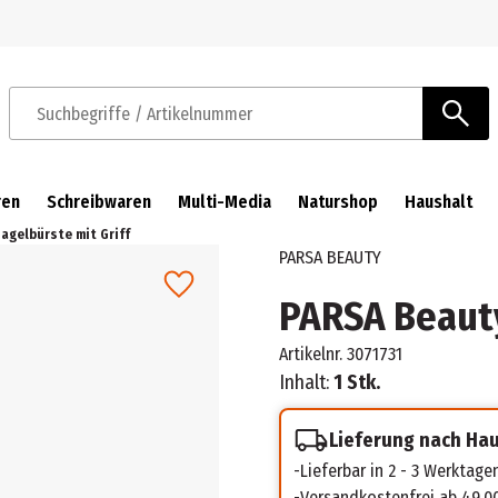
Zur Navigation springen
Zum Hauptinhalt springen
Suchbegriffe / Artikelnummer
ren
Schreibwaren
Multi-Media
Naturshop
Haushalt
agelbürste mit Griff
PARSA BEAUTY
PARSA Beauty
Artikelnr.
3071731
Inhalt:
1 Stk.
Lieferung nach Ha
Lieferbar in 2 - 3 Werktage
Versandkostenfrei ab 49,0