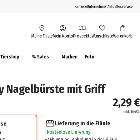
Karriere
Unternehmen
Aktuelles
Service
Meine Filiale
Mein Konto
Prospekte
Wunschliste
Warenkorb
Tiershop
% Sales
Marken
Foto
 Nagelbürste mit Griff
2,29 €
inkl. MwSt.
Lieferung in die Filiale
use
Kostenlose Lieferung
n
Zahlung bei Abholung in der Filiale
0 €