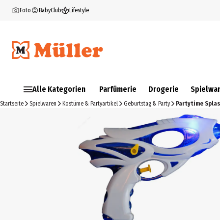
Foto
BabyClub
Lifestyle
Alle Kategorien
Parfümerie
Drogerie
Spielwa
Startseite
Spielwaren
Kostüme & Partyartikel
Geburtstag & Party
Partytime Spla