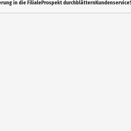
rung in die Filiale
Prospekt durchblättern
Kundenservice
12 Jahre
0775-178
Classic Line Warenhandels GmbH
Kölner Str. 110c 58285 Gevelsberg
https://classicline.eu/