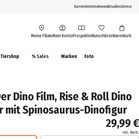
Karriere
Unternehmen
Aktuelles
Service
Meine Filiale
Mein Konto
Prospekte
Wunschliste
Warenkorb
Tiershop
% Sales
Marken
Foto
er Dino Film, Rise & Roll Dino
r mit Spinosaurus-Dinofigur
29,99 €
inkl. MwSt.