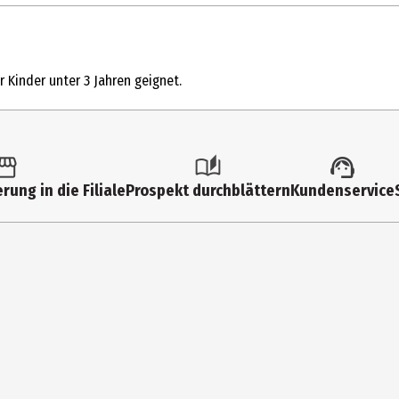
1 Stk.
Kleinspielzeug
 Kinder unter 3 Jahren geignet.
3 Jahre
9 Jahre
6076188
rung in die Filiale
Prospekt durchblättern
Kundenservice
Spin Master International B.V.
Kingsfordweg 151 1043GR Amsterdam
https://www.spinmaster.com/