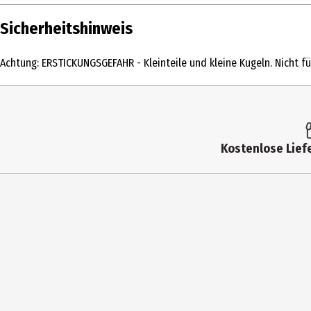
Inhalt
Sicherheitshinweis
Produkttyp
Achtung: ERSTICKUNGSGEFAHR - Kleinteile und kleine Kugeln. Nicht für
Altersempfehlung ab
Altersempfehlung bis
Artikelnummer des Herstellers
Kostenlose Liefe
Hersteller
Herstelleradresse
Kontaktmöglichkeit