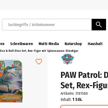
Zur Navigation springen
Zum Hauptinhalt springen
Suchbegriffe / Artikelnummer
ren
Schreibwaren
Multi-Media
Naturshop
Haushalt
 Rise & Roll Dino Set, Rex-Figur mit Spinosaurus-Dinofigur
PAW Patrol: D
Set, Rex-Figu
Artikelnr.
3181586
Inhalt:
1 Stk.