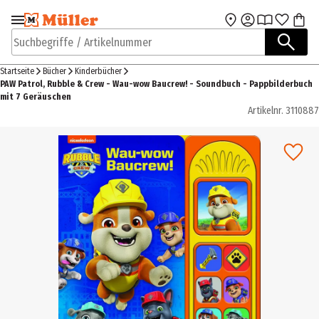
Zur Navigation
Zum Hauptinhalt
springen
springen
Suchbegriffe / Artikelnummer
Startseite
Bücher
Kinderbücher
PAW Patrol, Rubble & Crew - Wau-wow Baucrew! - Soundbuch - Pappbilderbuch
mit 7 Geräuschen
Artikelnr.
3110887