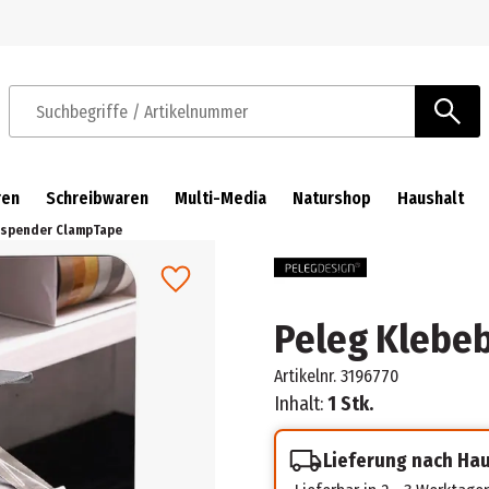
Zur Navigation springen
Zum Hauptinhalt springen
Suchbegriffe / Artikelnummer
ren
Schreibwaren
Multi-Media
Naturshop
Haushalt
dspender ClampTape
Peleg Klebe
Artikelnr.
3196770
Inhalt:
1 Stk.
Lieferung nach Ha