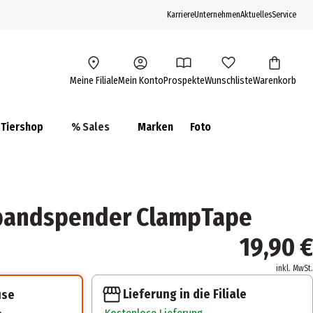
Karriere
Unternehmen
Aktuelles
Service
Meine Filiale
Mein Konto
Prospekte
Wunschliste
Warenkorb
Tiershop
% Sales
Marken
Foto
bandspender ClampTape
19,90 €
inkl. MwSt.
Lieferung in die Filiale
use