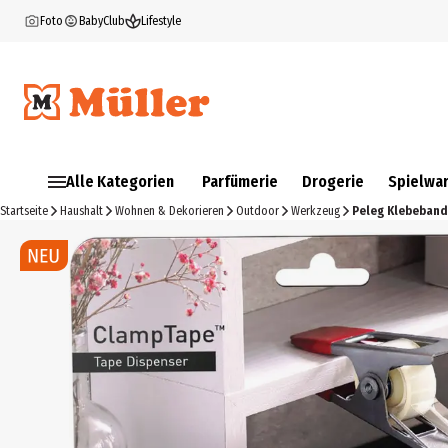
Foto
BabyClub
Lifestyle
Alle Kategorien
Parfümerie
Drogerie
Spielwa
Startseite
Haushalt
Wohnen & Dekorieren
Outdoor
Werkzeug
Peleg Klebeban