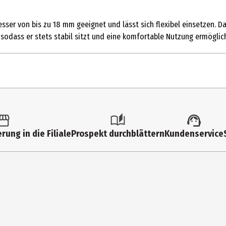
esser von bis zu 18 mm geeignet und lässt sich flexibel einsetzen. D
 sodass er stets stabil sitzt und eine komfortable Nutzung ermöglich
1 Stk.
Multitools
rung in die Filiale
Prospekt durchblättern
Kundenservice
7 cm
15 cm
Metall
4 cm
Peleg Design Ltd