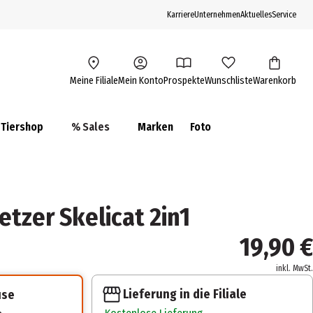
Karriere
Unternehmen
Aktuelles
Service
Meine Filiale
Mein Konto
Prospekte
Wunschliste
Warenkorb
Tiershop
% Sales
Marken
Foto
tzer Skelicat 2in1
19,90 €
inkl. MwSt.
Lieferung in die Filiale
use