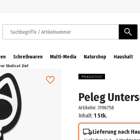
Zur Navigation springen
Zum Hauptinhalt springen
Suchbegriffe / Artikelnummer
ren
Schreibwaren
Multi-Media
Naturshop
Haushalt
er Skelicat 2in1
Peleg Unterse
Artikelnr.
3196758
Inhalt:
1 Stk.
Lieferung nach Ha