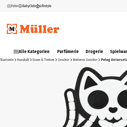
Foto
BabyClub
Lifestyle
Alle Kategorien
Parfümerie
Drogerie
Spielwa
Startseite
Haushalt
Essen & Trinken
Geschirr
Weiteres Geschirr
Peleg Untersetz