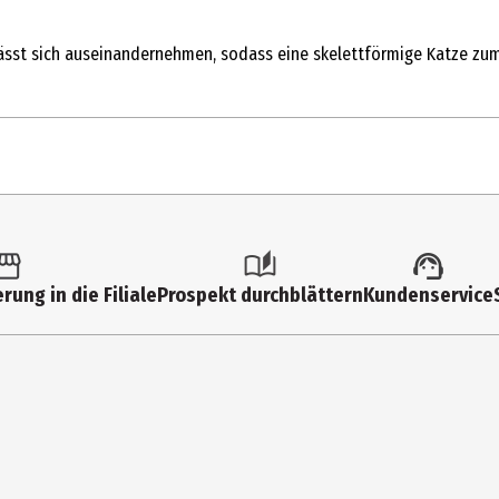
er lässt sich auseinandernehmen, sodass eine skelettförmige Katze 
1 Stk.
Untersetzer
rung in die Filiale
Prospekt durchblättern
Kundenservice
18 cm
20 cm
Silikon
Peleg Design Ltd
Jabotinsky St. 5, 5336003 Givatayim, Israel