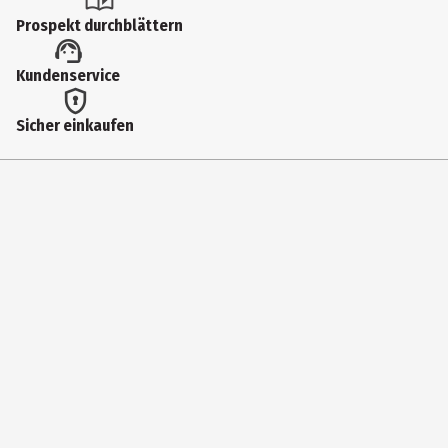
Füller
Prospekt durchblättern
Strichstärke
Kundenservice
Feder L
Farbe
Sicher einkaufen
neon fresh blue