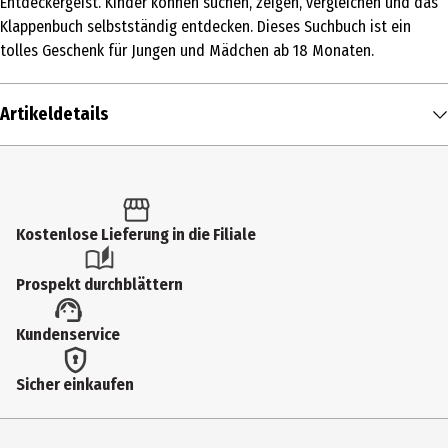
Entdeckergeist. Kinder können suchen, zeigen, vergleichen und das
Klappenbuch selbstständig entdecken. Dieses Suchbuch ist ein
tolles Geschenk für Jungen und Mädchen ab 18 Monaten.
Artikeldetails
Inhalt
1 Stk.
Produkttyp
Kostenlose Lieferung in die Filiale
Kinder- & Jugendbücher
Prospekt durchblättern
Altersempfehlung ab
Kundenservice
2 Jahre
Genre
Sicher einkaufen
Bilderbücher
Erscheinungsjahr