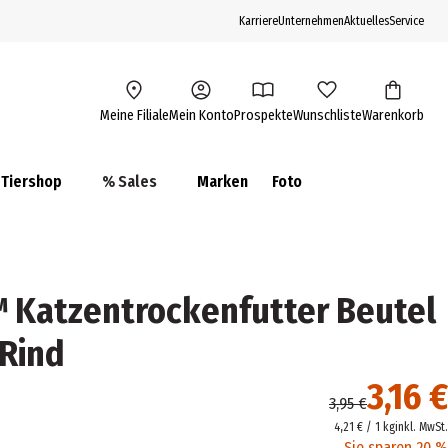
Karriere
Unternehmen
Aktuelles
Service
Meine Filiale
Mein Konto
Prospekte
Wunschliste
Warenkorb
Tiershop
% Sales
Marken
Foto
 Katzentrockenfutter Beutel
 Rind
3,16 €
3,95 €
4,21 € / 1 kg
inkl. MwSt.
Sie sparen 20 %