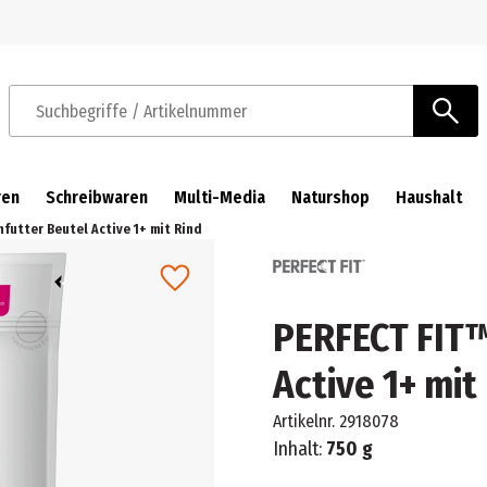
Zur Navigation springen
Zum Hauptinhalt springen
Suchbegriffe / Artikelnummer
ren
Schreibwaren
Multi-Media
Naturshop
Haushalt
futter Beutel Active 1+ mit Rind
PERFECT FIT™
Active 1+ mit
Artikelnr.
2918078
Inhalt:
750 g