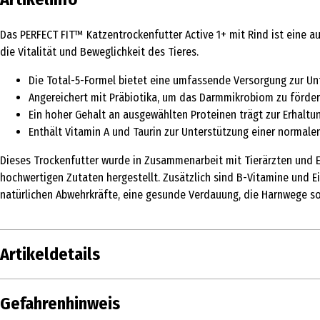
Das PERFECT FIT™ Katzentrockenfutter Active 1+ mit Rind ist eine a
die Vitalität und Beweglichkeit des Tieres.
Die Total-5-Formel bietet eine umfassende Versorgung zur Un
Angereichert mit Präbiotika, um das Darmmikrobiom zu förder
Ein hoher Gehalt an ausgewählten Proteinen trägt zur Erhaltun
Enthält Vitamin A und Taurin zur Unterstützung einer normalen
Dieses Trockenfutter wurde in Zusammenarbeit mit Tierärzten und E
hochwertigen Zutaten hergestellt. Zusätzlich sind B-Vitamine und 
natürlichen Abwehrkräfte, eine gesunde Verdauung, die Harnwege sow
Artikeldetails
Inhalt
750 g
Gefahrenhinweis