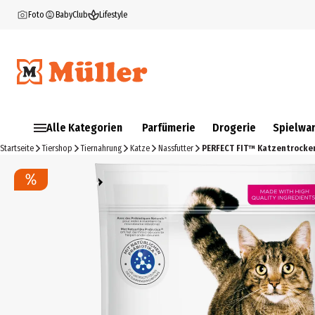
Foto
BabyClub
Lifestyle
Alle Kategorien
Parfümerie
Drogerie
Spielwa
Startseite
Tiershop
Tiernahrung
Katze
Nassfutter
PERFECT FIT™ Katzentrocken