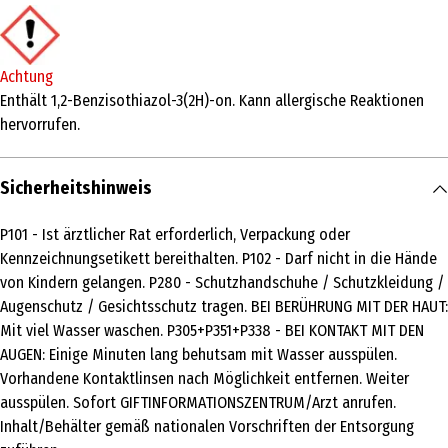
Produkttyp
Weiß- & Vollwaschmittel
Achtung
Inhaltsstoffe
Enthält 1,2-Benzisothiazol-3(2H)-on. Kann allergische Reaktionen
hervorrufen.
15-30%: anionische Tenside, 5-15%: nichtionische Tenside, < 5%:
Seife. Weitere Inhaltsstoffe: Enzyme, Duftstoffe (Terpineol,
Limonene, Turpentine, Pinene, Citrus Aurantium Peel Oil,
Sicherheitshinweis
Pogostemon Cablin Oil), Konservierungsmittel
(Benzisothiazolinone), optische Aufheller.
P101 - Ist ärztlicher Rat erforderlich, Verpackung oder
Kennzeichnungsetikett bereithalten. P102 - Darf nicht in die Hände
Lagerhinweis
von Kindern gelangen. P280 - Schutzhandschuhe / Schutzkleidung /
Aufrecht transportieren und lagern.
Augenschutz / Gesichtsschutz tragen. BEI BERÜHRUNG MIT DER HAUT:
Anwendungshinweis
Mit viel Wasser waschen. P305+P351+P338 - BEI KONTAKT MIT DEN
AUGEN: Einige Minuten lang behutsam mit Wasser ausspülen.
Dosierhilfe: Es sollte immer die Dosieranweisung auf der
Vorhandene Kontaktlinsen nach Möglichkeit entfernen. Weiter
Verpackung geprüft werden. Die Dosieranweisung ist abhängig von
ausspülen. Sofort GIFTINFORMATIONSZENTRUM/Arzt anrufen.
der Größe der Waschmaschine, der Wasserhärte und dem
Inhalt/Behälter gemäß nationalen Vorschriften der Entsorgung
Verschmutzungsgrad der Wäsche.