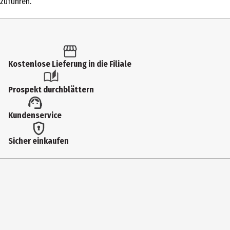
zuführen.
Hersteller
Henkel AG & Co. KGaA
Herstelleradresse
D-40191 Düsseldorf
Kostenlose Lieferung in die Filiale
Kontaktmöglichkeit
Prospekt durchblättern
0800/111 2290
Kundenservice
Sicher einkaufen