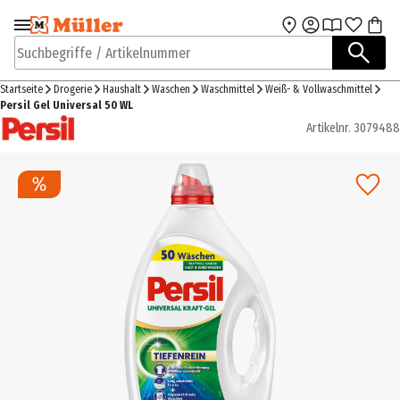
Zur Navigation
Zum Hauptinhalt
springen
springen
Suchbegriffe / Artikelnummer
Startseite
Drogerie
Haushalt
Waschen
Waschmittel
Weiß- & Vollwaschmittel
Persil Gel Universal 50 WL
Artikelnr.
3079488