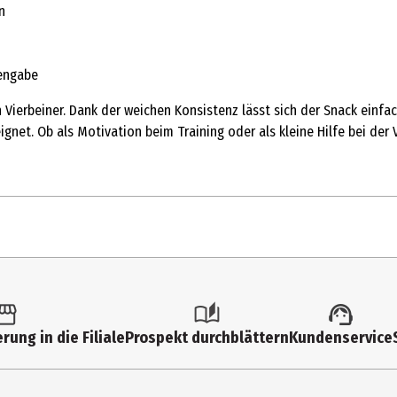
n
tengabe
Vierbeiner. Dank der weichen Konsistenz lässt sich der Snack einfa
eignet. Ob als Motivation beim Training oder als kleine Hilfe bei der
rung in die Filiale
Prospekt durchblättern
Kundenservice
g ca. 5 - 15 cm, 4- 7 kg ca. 15 - 20 cm, 8-13 kg ca. 20 - 30 cm Diese
ichtspunkt einer ausgewogenen Energiezufuhr die Tagesration des 