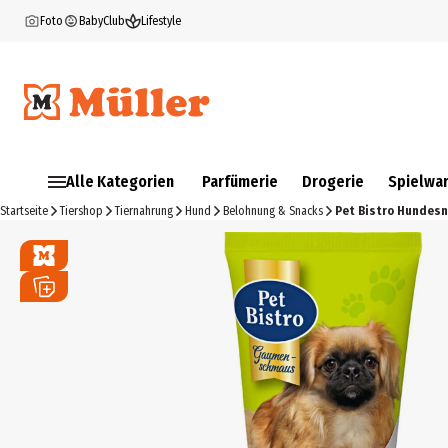
Foto
BabyClub
Lifestyle
Alle Kategorien
Parfümerie
Drogerie
Spielwa
Startseite
Tiershop
Tiernahrung
Hund
Belohnung & Snacks
Pet Bistro Hundesn