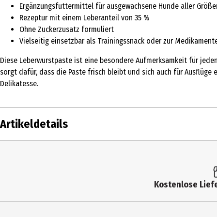
Ergänzungsfuttermittel für ausgewachsene Hunde aller Größe
Rezeptur mit einem Leberanteil von 35 %
Ohne Zuckerzusatz formuliert
Vielseitig einsetzbar als Trainingssnack oder zur Medikamen
Diese Leberwurstpaste ist eine besondere Aufmerksamkeit für jeden 
sorgt dafür, dass die Paste frisch bleibt und sich auch für Ausflüge 
Delikatesse.
Artikeldetails
Inhalt
75 g
Produkttyp
Belohnung & Snacks
Kostenlose Liefe
Fütterungsempfehlung
Gewicht des Hundes /Menge pro Tag 1- 3 k
Menge und reduzieren Sie unter dem Ges