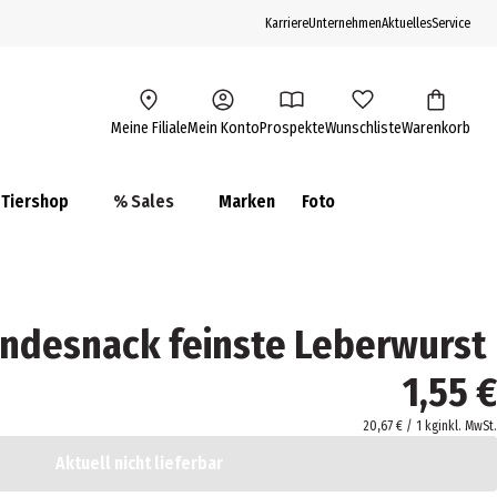
Karriere
Unternehmen
Aktuelles
Service
Meine Filiale
Mein Konto
Prospekte
Wunschliste
Warenkorb
Tiershop
% Sales
Marken
Foto
undesnack feinste Leberwurst
1,55 €
20,67 € / 1 kg
inkl. MwSt.
Aktuell nicht lieferbar