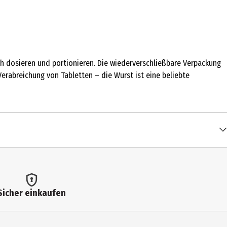
ch dosieren und portionieren. Die wiederverschließbare Verpackung
 Verabreichung von Tabletten – die Wurst ist eine beliebte
Sicher einkaufen
 Angaben sind Richtwerte. Bitte berücksichtigen Sie die gefütterte
Hauptfutters.