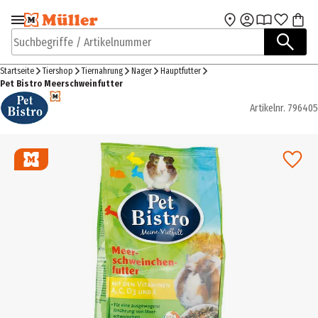
Zur Navigation
Zum Hauptinhalt
springen
springen
Suchbegriffe / Artikelnummer
Startseite
Tiershop
Tiernahrung
Nager
Hauptfutter
Pet Bistro Meerschweinfutter
Artikelnr.
796405