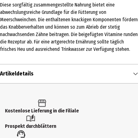
Diese sorgfältig zusammengestellte Nahrung bietet eine
abwechslungsreiche Grundlage für die Fütterung von
Meerschweinchen. Die enthaltenen knackigen Komponenten fördern
das Knabberverhalten und können so zum Abrieb der stetig
nachwachsenden Zähne beitragen. Die beigefügten Vitamine runden
die Rezeptur ab. Für eine artgerechte Ernährung sollte täglich
frisches Heu und ausreichend Trinkwasser zur Verfügung stehen.
Artikeldetails
Inhalt
1 kg
Produkttyp
Kostenlose Lieferung in die Filiale
Trockenfutter
Prospekt durchblättern
Fütterungsempfehlung