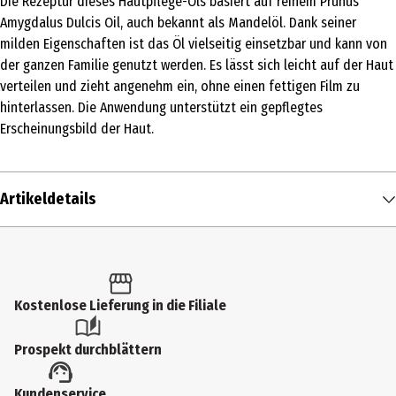
Die Rezeptur dieses Hautpflege-Öls basiert auf reinem Prunus
Amygdalus Dulcis Oil, auch bekannt als Mandelöl. Dank seiner
milden Eigenschaften ist das Öl vielseitig einsetzbar und kann von
der ganzen Familie genutzt werden. Es lässt sich leicht auf der Haut
verteilen und zieht angenehm ein, ohne einen fettigen Film zu
hinterlassen. Die Anwendung unterstützt ein gepflegtes
Erscheinungsbild der Haut.
Artikeldetails
Inhalt
100 ml
Produkttyp
Kostenlose Lieferung in die Filiale
Öl
Prospekt durchblättern
Einsatzbereich
Kundenservice
Pflege