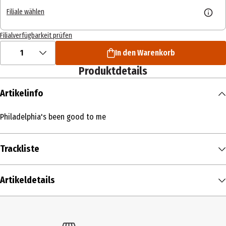
Filiale wählen
Filialverfügbarkeit prüfen
1
In den Warenkorb
Produktdetails
Artikelinfo
Philadelphia's been good to me
Trackliste
DISK 1
Artikeldetails
1
Vile, Kurt
Zoom 97
00:04:55
2
Vile, Kurt
99 BPM
00:04:45
Inhalt
3
Vile, Kurt
Rock o' Stone
00:05:36
1 Stk.