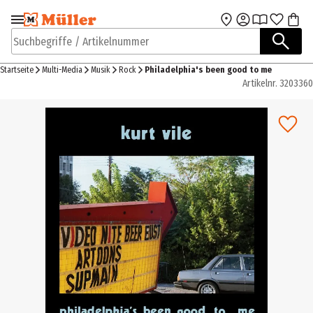
Zur Navigation
Zum Hauptinhalt
springen
springen
Suchbegriffe / Artikelnummer
Startseite
Multi-Media
Musik
Rock
Philadelphia's been good to me
Artikelnr.
3203360