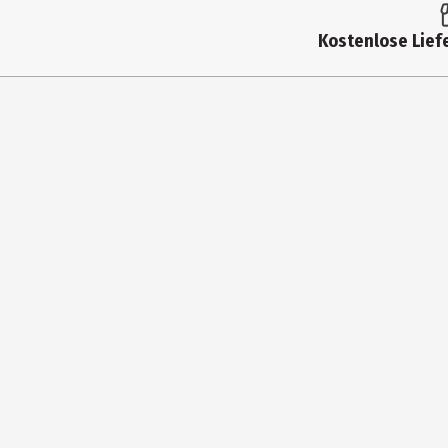
Produkttyp
Kostenlose Liefe
Einsatzbereich
Produkteigenschaft
Hersteller
Herstelleradresse
Kontaktmöglichkeit