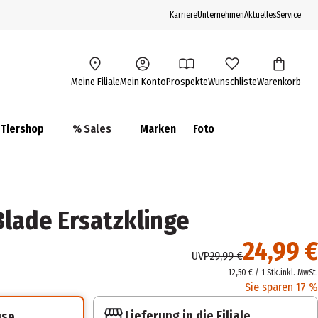
Karriere
Unternehmen
Aktuelles
Service
Meine Filiale
Mein Konto
Prospekte
Wunschliste
Warenkorb
Tiershop
% Sales
Marken
Foto
lade Ersatzklinge
24,99 €
UVP
29,99 €
12,50 € / 1 Stk.
inkl. MwSt.
Sie sparen 17 %
Lieferung in die Filiale
use