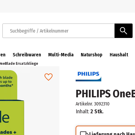
Zur Navigation springen
Zum Hauptinhalt springen
Suchbegriffe / Artikelnummer
ren
Schreibwaren
Multi-Media
Naturshop
Haushalt
OneBlade Ersatzklinge
PHILIPS OneB
Artikelnr.
3092310
Inhalt:
2 Stk.
Lieferung nach Ha