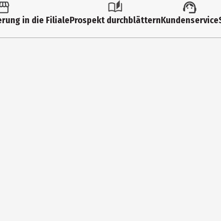
Rasierklingen
rung in die Filiale
Prospekt durchblättern
Kundenservice
Rasur
geschmeidig
Philips GmbH Market DACH
Röntgenstraße 22, DE-22335 Hamburg
www.philips.com