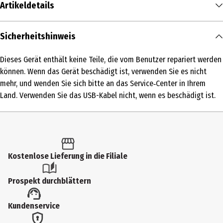
Artikeldetails
Inhalt
Sicherheitshinweis
1 Stk.
Dieses Gerät enthält keine Teile, die vom Benutzer repariert werden
Produkttyp
können. Wenn das Gerät beschädigt ist, verwenden Sie es nicht
Elektrische Zahnbürste
mehr, und wenden Sie sich bitte an das Service‑Center in Ihrem
Land. Verwenden Sie das USB-Kabel nicht, wenn es beschädigt ist.
Spannung in Volt
100-240
Ausstattung
Kontrollleuchte
Kostenlose Lieferung in die Filiale
Batterien eingebaut
Prospekt durchblättern
Ja
Breite
Kundenservice
17.1 cm