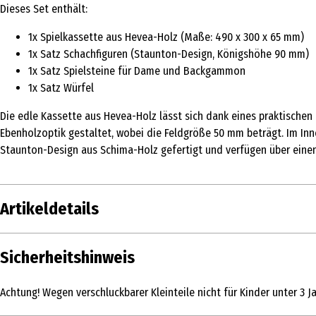
Dieses Set enthält:
1x Spielkassette aus Hevea-Holz (Maße: 490 x 300 x 65 mm)
1x Satz Schachfiguren (Staunton-Design, Königshöhe 90 mm)
1x Satz Spielsteine für Dame und Backgammon
1x Satz Würfel
Die edle Kassette aus Hevea-Holz lässt sich dank eines praktischen 
Ebenholzoptik gestaltet, wobei die Feldgröße 50 mm beträgt. Im Inne
Staunton-Design aus Schima-Holz gefertigt und verfügen über einen F
Artikeldetails
Inhalt
Sicherheitshinweis
Produkttyp
Achtung! Wegen verschluckbarer Kleinteile nicht für Kinder unter 3 J
Altersempfehlung ab