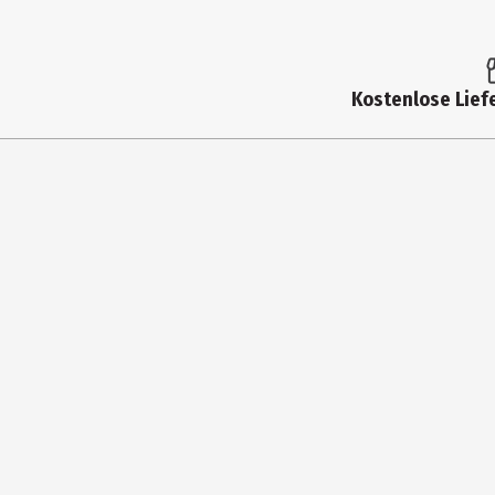
Artikelnummer des Herstellers
Lizenz (spw)
Kostenlose Liefe
Zielgruppe
Hersteller
Herstelleradresse
Kontaktmöglichkeit