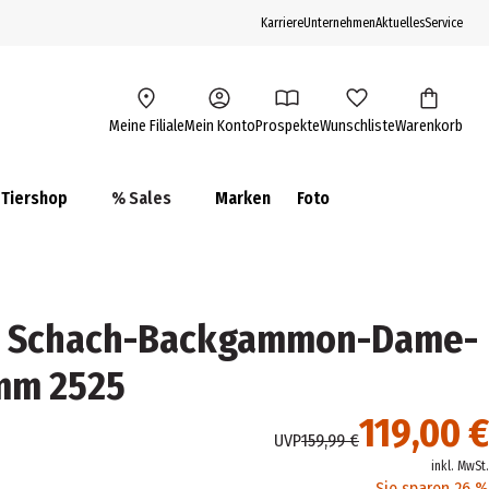
Karriere
Unternehmen
Aktuelles
Service
Meine Filiale
Mein Konto
Prospekte
Wunschliste
Warenkorb
Tiershop
% Sales
Marken
Foto
le Schach-Backgammon-Dame-
 mm 2525
119,00 €
UVP
159,99 €
inkl. MwSt.
Sie sparen 26 %