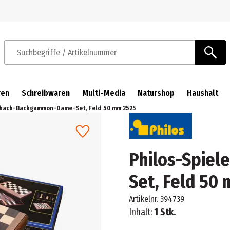
Zur Navigation springen
Zum Hauptinhalt springen
Suchbegriffe / Artikelnummer
ren
Schreibwaren
Multi-Media
Naturshop
Haushalt
chach-Backgammon-Dame-Set, Feld 50 mm 2525
Philos-Spie
Set, Feld 50
Artikelnr.
394739
Inhalt:
1 Stk.