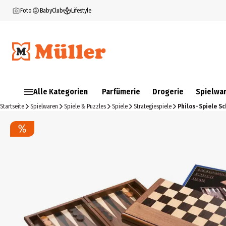
Foto
BabyClub
Lifestyle
Alle Kategorien
Parfümerie
Drogerie
Spielwa
Startseite
Spielwaren
Spiele & Puzzles
Spiele
Strategiespiele
Philos-Spiele S