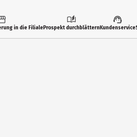
2525
Philos-Spiele Backgammon
rung in die Filiale
Prospekt durchblättern
Kundenservice
Grundschüler|Erwachsene|Jugendliche
Philos GmbH&Co. KG
Friedrich - List - Str. 65 33100 Paderborn
https://www.philosshop.de/