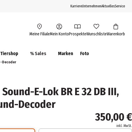
Karriere
Unternehmen
Aktuelles
Service
Meine Filiale
Mein Konto
Prospekte
Wunschliste
Warenkorb
Tiershop
% Sales
Marken
Foto
nd-Decoder
Sound-E-Lok BR E 32 DB III,
ound-Decoder
350,00 €
inkl. MwSt.