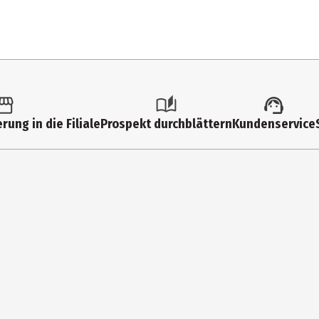
Elektrolokomotive
14 Jahre
40821
PIKO Spielwaren GmbH
rung in die Filiale
Prospekt durchblättern
Kundenservice
Lutherstr. 30 96515 Sonnebe
https://www.piko.de/