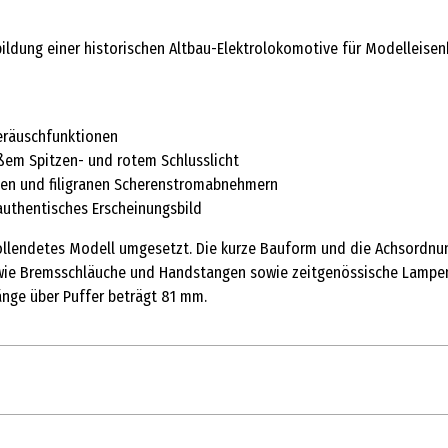
hbildung einer historischen Altbau-Elektrolokomotive für Modelleis
Geräuschfunktionen
ißem Spitzen- und rotem Schlusslicht
ten und filigranen Scherenstromabnehmern
authentisches Erscheinungsbild
ollendetes Modell umgesetzt. Die kurze Bauform und die Achsordnung
ie Bremsschläuche und Handstangen sowie zeitgenössische Lampen. T
änge über Puffer beträgt 81 mm.
1 Stk.