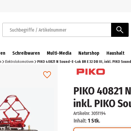
Zur Navigation springen
Zum Hauptinhalt springen
Suchbegriffe / Artikelnummer
ren
Schreibwaren
Multi-Media
Naturshop
Haushalt
n
Elektrolokomotiven
PIKO 40821 N Sound-E-Lok BR E 32 DB III, inkl. PIKO Sou
PIKO 40821 N 
inkl. PIKO S
Artikelnr.
3051194
Inhalt:
1 Stk.