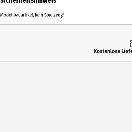
Sicherheitshinweis
Produkttyp
Modellbauartikel, kein Spielzeug!
Altersempfehlung ab
Artikelnummer des Herstellers
Hersteller
Kostenlose Liefe
Herstelleradresse
Kontaktmöglichkeit