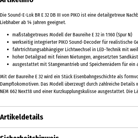
Die Sound-E-Lok BR E 32 DB III von PIKO ist eine detailgetreue Nac
Liebhaber ab 14 Jahren geeignet.
maßstabgetreues Modell der Baureihe E 32 in 1:160 (Spur N)
werkseitig integrierter PIKO Sound-Decoder für realistische 
fahrtrichtungsabhängiger Lichtwechsel in LED-Technik mit we
hoher Detailgrad mit feinen Nietungen, angesetzten Sandkäs
ausgestattet mit Stangenantrieb und Speichenrädern für ein 
Mit der Baureihe E 32 wird ein Stück Eisenbahngeschichte als formv
Dampflokomotiven. Das Modell überzeugt durch zahlreiche Details w
NEM 662 Next18 und einer Kurzkupplungskulisse ausgestattet. Die L
Artikeldetails
Inhalt