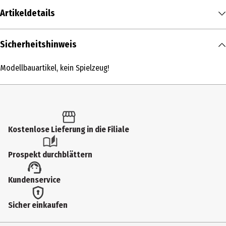
Artikeldetails
Inhalt
Sicherheitshinweis
1 Stk.
Modellbauartikel, kein Spielzeug!
Produkttyp
Elektrolokomotive
Altersempfehlung ab
14 Jahre
Kostenlose Lieferung in die Filiale
Zielgruppe
Prospekt durchblättern
Jugendliche|Erwachsene
Hersteller
Kundenservice
PIKO Spielwaren GmbH
Sicher einkaufen
Herstelleradresse