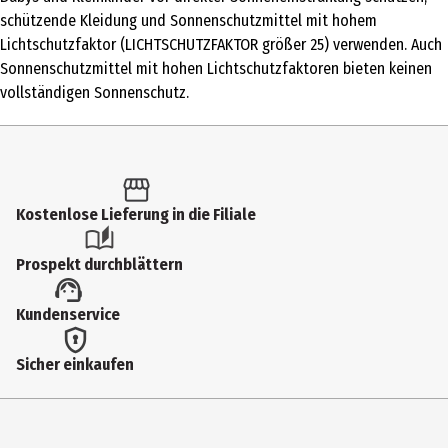
Produkttyp
schützende Kleidung und Sonnenschutzmittel mit hohem
Lotion
Lichtschutzfaktor (LICHTSCHUTZFAKTOR größer 25) verwenden. Auch
Sonnenschutzmittel mit hohen Lichtschutzfaktoren bieten keinen
Einsatzbereich
vollständigen Sonnenschutz.
Körper
Dermatologisch getestet
Ja
Inhaltsstoffe
Kostenlose Lieferung in die Filiale
Ingredients: Aqua, Octocrylene, C12-15 Alkyl Benzoate, Ethylhexyl
Prospekt durchblättern
Salicylate, Butyl Methoxydibenzoylmethane, Bis-
Ethylhexyloxyphenol Methoxyphenyl Triazine, Butylene Glycol,
Kundenservice
Isopropyl Isostearate, Triacontanyl PVP, Glyceryl Stearate, PEG-100
Stearate, Chrysanthemum Parthenium Extract, Hydroxyphenyl
Sicher einkaufen
Propamidobenzoic Acid, Aluminum Starch Octenylsuccinate,
Tribehenin, Caprylyl Glycol, Potassium Cetyl Phosphate,
Acrylates/C10-30 Alkyl Acrylate Crosspolymer, Pentylene Glycol,
Disodium EDTA, Sodium Hydroxide, Ascorbyl Palmitate,