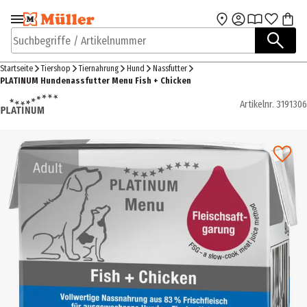
Zur Navigation
Zum Hauptinhalt
springen
springen
Suchbegriffe / Artikelnummer
Startseite
Tiershop
Tiernahrung
Hund
Nassfutter
PLATINUM Hundenassfutter Menu Fish + Chicken
Artikelnr.
3191306