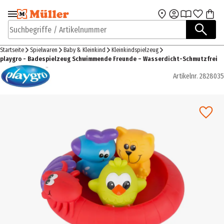
Zur Navigation
Zum Hauptinhalt
springen
springen
Suchbegriffe / Artikelnummer
Startseite
Spielwaren
Baby & Kleinkind
Kleinkindspielzeug
playgro - Badespielzeug Schwimmende Freunde – Wasserdicht-Schmutzfrei
Artikelnr.
2828035