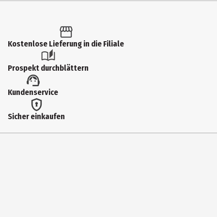
Inhalt
1 Stk.
Produkttyp
Kostenlose Lieferung in die Filiale
Bade- und Wasserspielzeug
Prospekt durchblättern
Altersempfehlung ab
Kundenservice
6 Monate
Artikelnummer des Herstellers
Sicher einkaufen
40213
Zielgruppe
Säuglinge|Kleinkinder
Hersteller
Rotho Babydesign GmbH
Herstelleradresse