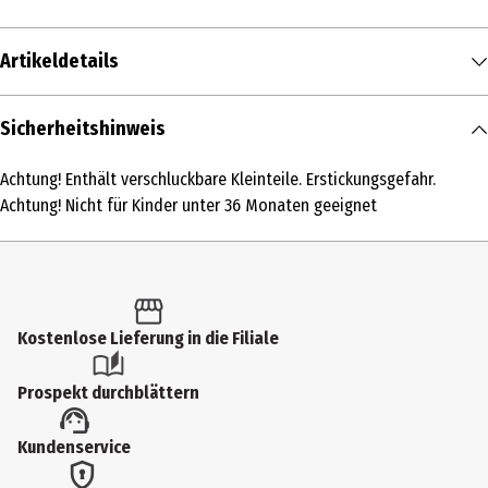
Artikeldetails
Inhalt
Sicherheitshinweis
1 Stk.
Achtung! Enthält verschluckbare Kleinteile. Erstickungsgefahr.
Produkttyp
Achtung! Nicht für Kinder unter 36 Monaten geeignet
Grundmodelle
Altersempfehlung ab
5 Jahre
Kostenlose Lieferung in die Filiale
Altersempfehlung bis
99 Jahre
Prospekt durchblättern
Artikelnummer des Herstellers
Kundenservice
71620
Zielgruppe