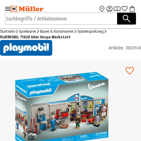
Zur Navigation
Zum Hauptinhalt
springen
springen
Suchbegriffe / Artikelnummer
Startseite
Spielwaren
Bauen & Konstruieren
Systemspielzeug
PLAYMOBIL 71620 60er Vespa Werkstatt
Artikelnr.
3002948