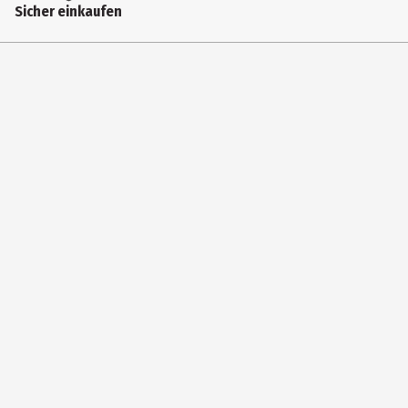
Sicher einkaufen
Kindergartenkinder|Grundschüler|Jugendliche|Erwachsene
Hersteller
geobra Brandstätter Stiftung&Co. KG
Herstelleradresse
Brandstätterstr. 2-10 90513 Zirndorf
Kontaktmöglichkeit
https://www.playmobil.com/