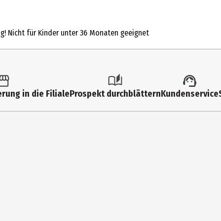
1 Stk.
Grundmodelle
ng! Nicht für Kinder unter 36 Monaten geeignet
4 Jahre
10 Jahre
71855
rung in die Filiale
Prospekt durchblättern
Kundenservice
geobra Brandstätter Stiftung & Co. KG
Brandstätterstr. 2-10 90513 Zirndorf
https://www.playmobil.com/