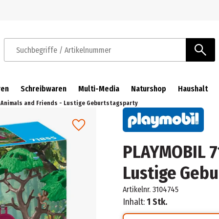
Zur Navigation springen
Zum Hauptinhalt springen
Suchbegriffe / Artikelnummer
ren
Schreibwaren
Multi-Media
Naturshop
Haushalt
 Animals and Friends - Lustige Geburtstagsparty
PLAYMOBIL 71
Lustige Gebu
Artikelnr.
3104745
Inhalt:
1 Stk.