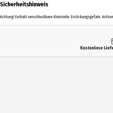
Inhalt
Sicherheitshinweis
Produkttyp
Achtung! Enthält verschluckbare Kleinteile. Erstickungsgefahr. Achtu
Altersempfehlung ab
Altersempfehlung bis
Artikelnummer des Herstellers
Kostenlose Liefe
Hersteller
Herstelleradresse
Kontaktmöglichkeit