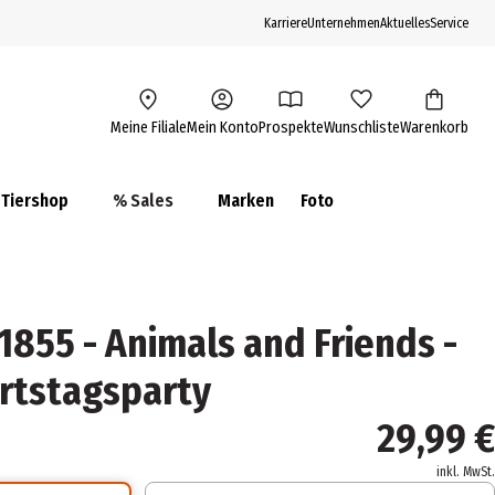
Karriere
Unternehmen
Aktuelles
Service
Meine Filiale
Mein Konto
Prospekte
Wunschliste
Warenkorb
Tiershop
% Sales
Marken
Foto
855 - Animals and Friends -
rtstagsparty
29,99 €
inkl. MwSt.