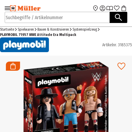
Zur Navigation
Zum Hauptinhalt
springen
springen
Suchbegriffe / Artikelnummer
Startseite
Spielwaren
Bauen & Konstruieren
Systemspielzeug
PLAYMOBIL 71957 WWE Attitude Era Multipack
Artikelnr.
3185375