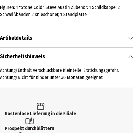
Figuren: 1 "Stone Cold" Steve Austin Zubehör: 1 Schildkappe, 2
Schweißbänder, 2 Knieschoner, 1 Standplatte
Artikeldetails
Inhalt
Sicherheitshinweis
1 Stk.
Achtung! Enthält verschluckbare Kleinteile. Erstickungsgefahr.
Produkttyp
Achtung! Nicht für Kinder unter 36 Monaten geeignet
Grundmodelle
Altersempfehlung ab
5 Jahre
Kostenlose Lieferung in die Filiale
Altersempfehlung bis
99 Jahre
Prospekt durchblättern