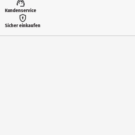
Artikelnummer des Herstellers
Kundenservice
71959
Hersteller
Sicher einkaufen
geobra Brandstätter Stiftung & Co. KG
Herstelleradresse
Brandstätterstr. 2-10 90513 Zirndorf
Kontaktmöglichkeit
https://www.playmobil.com/