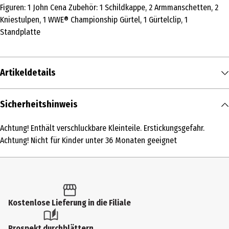
Figuren: 1 John Cena Zubehör: 1 Schildkappe, 2 Armmanschetten, 2
Kniestulpen, 1 WWE® Championship Gürtel, 1 Gürtelclip, 1
Standplatte
Artikeldetails
Inhalt
Sicherheitshinweis
1 Stk.
Achtung! Enthält verschluckbare Kleinteile. Erstickungsgefahr.
Produkttyp
Achtung! Nicht für Kinder unter 36 Monaten geeignet
Grundmodelle
Altersempfehlung ab
5 Jahre
Kostenlose Lieferung in die Filiale
Altersempfehlung bis
99 Jahre
Prospekt durchblättern