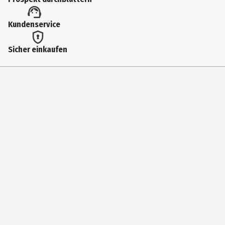
Artikelnummer des Herstellers
Kundenservice
72093
Hersteller
Sicher einkaufen
geobra Brandstätter Stiftung & Co. KG
Herstelleradresse
Brandstätterstr. 2-10 90513 Zirndorf
Kontaktmöglichkeit
https://www.playmobil.com/