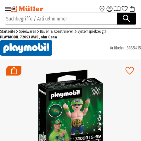
Zur Navigation
Zum Hauptinhalt
springen
springen
Suchbegriffe / Artikelnummer
Startseite
Spielwaren
Bauen & Konstruieren
Systemspielzeug
PLAYMOBIL 72093 WWE John Cena
Artikelnr.
3185415