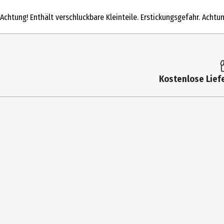
Produkttyp
Achtung! Enthält verschluckbare Kleinteile. Erstickungsgefahr. Achtu
Altersempfehlung ab
Altersempfehlung bis
Artikelnummer des Herstellers
Kostenlose Liefe
Hersteller
Herstelleradresse
Kontaktmöglichkeit