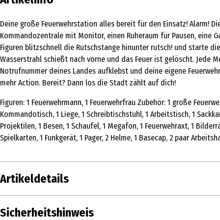
Deine große Feuerwehrstation alles bereit für den Einsatz! Alarm! Di
Kommandozentrale mit Monitor, einen Ruheraum für Pausen, eine Gara
Figuren blitzschnell die Rutschstange hinunter rutsch! und starte d
Wasserstrahl schießt nach vorne und das Feuer ist gelöscht. Jede M
Notrufnummer deines Landes aufklebst und deine eigene Feuerwehrze
mehr Action. Bereit? Dann los die Stadt zählt auf dich!
Figuren: 1 Feuerwehrmann, 1 Feuerwehrfrau Zubehör: 1 große Feuerw
Kommandotisch, 1 Liege, 1 Schreibtischstuhl, 1 Arbeitstisch, 1 Sackk
Projektilen, 1 Besen, 1 Schaufel, 1 Megafon, 1 Feuerwehraxt, 1 Bilde
Spielkarten, 1 Funkgerät, 1 Pager, 2 Helme, 1 Basecap, 2 paar Arbei
Artikeldetails
Inhalt
Sicherheitshinweis