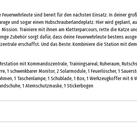
e Feuerwehrleute sind bereit für den nächsten Einsatz. In deiner gro
ge und sogar einen Hubschrauberlandeplatz. Hier wird geplant, ausg
ie Mission. Trainiere mit ihnen am Kletterparcours, rette die Katze 
enge Zubehör sorgt dafür, dass deine Feuerwehrleute bestens ausgerü
ntrale erschaffst. Und das Beste: Kombiniere die Station mit dem 
ehrstation mit Kommandozentrale, Trainingsareal, Ruheraum, Rutschs
arre, 1 schwenkbarer Monitor, 2 Solarmodule, 1 Feuerlöscher, 1 Sauer
rrahmen, 1 Taschenlampe, 1 Schublade, 1 Box, 1 Werkzeugkoffer mit 6 W
tshandschuhe, 1 Atemschutzmaske, 1 Stickerbogen
1 Stk.