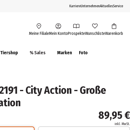
Karriere
Unternehmen
Aktuelles
Service
Meine Filiale
Mein Konto
Prospekte
Wunschliste
Warenkorb
Tiershop
% Sales
Marken
Foto
191 - City Action - Große
ation
89,95 €
inkl. MwSt.