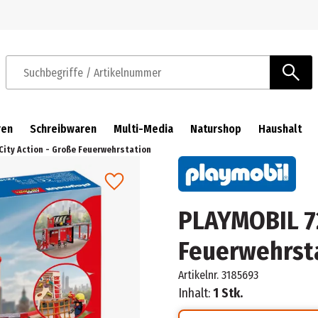
Zur Navigation springen
Zum Hauptinhalt springen
Suchbegriffe / Artikelnummer
ren
Schreibwaren
Multi-Media
Naturshop
Haushalt
City Action - Große Feuerwehrstation
PLAYMOBIL 72
Feuerwehrst
Artikelnr.
3185693
Inhalt:
1 Stk.