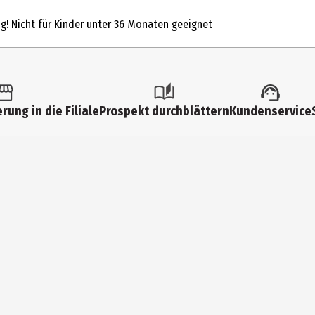
Grundmodelle
ng! Nicht für Kinder unter 36 Monaten geeignet
4 Jahre
99 Jahre
72191
rung in die Filiale
Prospekt durchblättern
Kundenservice
geobra Brandstätter Stiftung & Co. KG
Brandstätterstr. 2-10 90513 Zirndorf
https://www.playmobil.com/