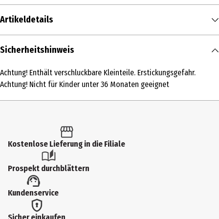
Artikeldetails
Inhalt
Sicherheitshinweis
1 Stk.
Achtung! Enthält verschluckbare Kleinteile. Erstickungsgefahr.
Produkttyp
Achtung! Nicht für Kinder unter 36 Monaten geeignet
Grundmodelle
Altersempfehlung ab
4 Jahre
Kostenlose Lieferung in die Filiale
Altersempfehlung bis
99 Jahre
Prospekt durchblättern
Artikelnummer des Herstellers
Kundenservice
72192
Hersteller
Sicher einkaufen