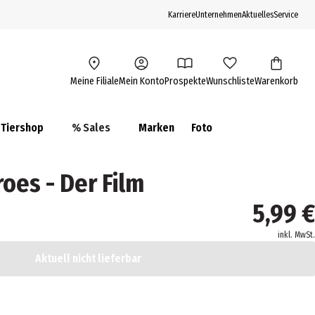
Karriere
Unternehmen
Aktuelles
Service
Meine Filiale
Mein Konto
Prospekte
Wunschliste
Warenkorb
Tiershop
% Sales
Marken
Foto
es - Der Film
5,99 €
inkl. MwSt.
Aktuell nicht lieferbar