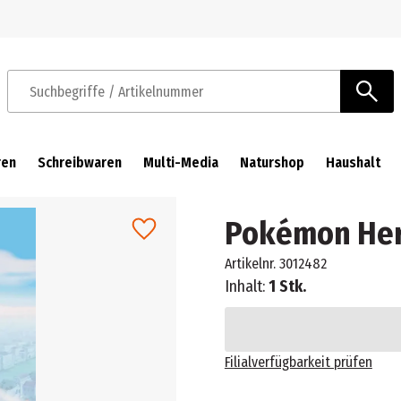
Zur Navigation springen
Zum Hauptinhalt springen
Suchbegriffe / Artikelnummer
ren
Schreibwaren
Multi-Media
Naturshop
Haushalt
Pokémon Hero
Artikelnr.
3012482
Inhalt:
1 Stk.
Filialverfügbarkeit prüfen