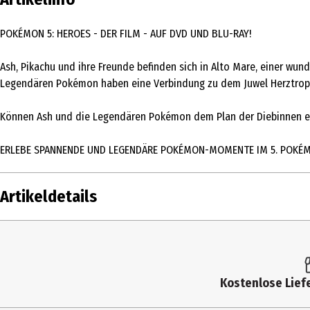
POKÉMON 5: HEROES - DER FILM - AUF DVD UND BLU-RAY!
Ash, Pikachu und ihre Freunde befinden sich in Alto Mare, einer wun
Legendären Pokémon haben eine Verbindung zu dem Juwel Herztropfe
Können Ash und die Legendären Pokémon dem Plan der Diebinnen e
ERLEBE SPANNENDE UND LEGENDÄRE POKÉMON-MOMENTE IM 5. POKÉM
Artikeldetails
Inhalt
1 Stk.
Altersfreigabe
FSK 6
Kostenlose Liefe
Produkttyp
Multimedia