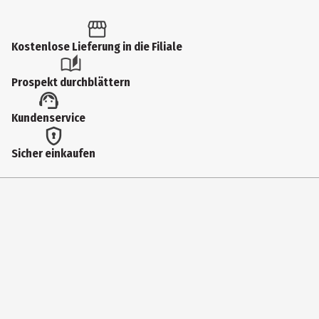
1 Stk.
Altersfreigabe
Kostenlose Lieferung in die Filiale
6
Prospekt durchblättern
Produkttyp
Kundenservice
Multimedia
Bildformat
Sicher einkaufen
1781|169
Anzahl Bonusdiscs
0
Hauptgenre
Anime|Kinder
Laufzeit in min (gesamt)
164