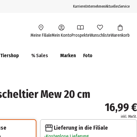
Karriere
Unternehmen
Aktuelles
Service
Meine Filiale
Mein Konto
Prospekte
Wunschliste
Warenkorb
Tiershop
% Sales
Marken
Foto
cheltier Mew 20 cm
16,99 €
inkl. MwSt.
Lieferung in die Filiale
use
Kostenlose Lieferung
n