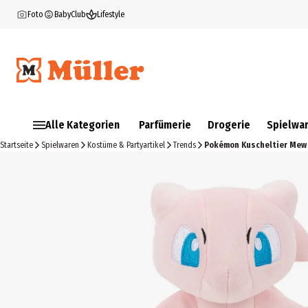
Foto
BabyClub
Lifestyle
Alle Kategorien
Parfümerie
Drogerie
Spielwa
Startseite
Spielwaren
Kostüme & Partyartikel
Trends
Pokémon Kuscheltier Mew