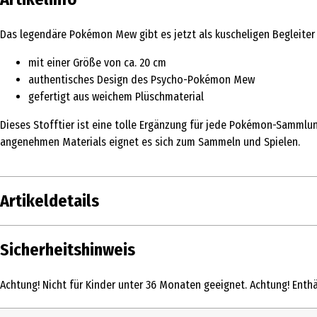
Das legendäre Pokémon Mew gibt es jetzt als kuscheligen Begleiter f
mit einer Größe von ca. 20 cm
authentisches Design des Psycho-Pokémon Mew
gefertigt aus weichem Plüschmaterial
Dieses Stofftier ist eine tolle Ergänzung für jede Pokémon-Sammlu
angenehmen Materials eignet es sich zum Sammeln und Spielen.
Artikeldetails
Inhalt
Sicherheitshinweis
Produkttyp
Achtung! Nicht für Kinder unter 36 Monaten geeignet. Achtung! Enthäl
Altersempfehlung ab