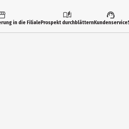
PKW4847
Jazwares GmbH
rung in die Filiale
Prospekt durchblättern
Kundenservice
Mina - Rees - Str. 8 64295 Darmstadt
https://www.jazwares.de/