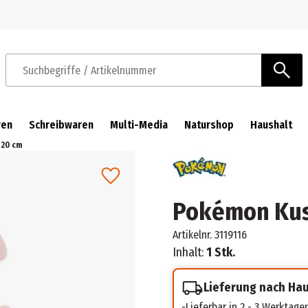
Zur Navigation springen
Zum Hauptinhalt springen
Suchbegriffe / Artikelnummer
ren
Schreibwaren
Multi-Media
Naturshop
Haushalt
 20 cm
Pokémon Kus
Artikelnr.
3119116
Inhalt:
1 Stk.
Lieferung nach Ha
Lieferbar in 2 - 3 Werktage