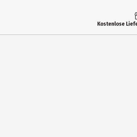
Artikelnummer des Herstellers
Hersteller
Kostenlose Liefe
Herstelleradresse
Kontaktmöglichkeit