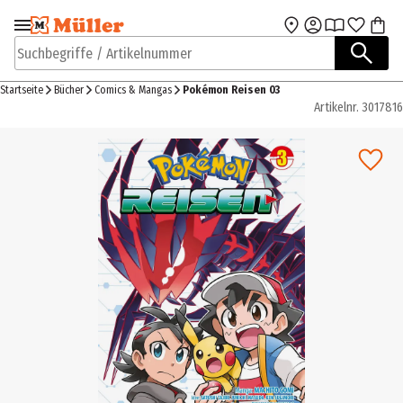
Zur Navigation
Zum Hauptinhalt
springen
springen
Suchbegriffe / Artikelnummer
Startseite
Bücher
Comics & Mangas
Pokémon Reisen 03
Artikelnr.
3017816