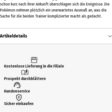
schon kurz nach ihrer Ankunft überschlagen sich die Ereignisse. Die
Pokémon nehmen plötzlich ein unerwartetes Ausmaß an, was die
Sache für die beiden Trainer komplizierter macht als gedacht.
Artikeldetails
Inhalt
1 Stk.
Produkttyp
Kostenlose Lieferung in die Filiale
Comics & Mangas
Prospekt durchblättern
Autor
Kundenservice
Machito, Gomi; Tajiri, Satoshi; Masuda, Junichi; Sugimori, Ken
Genre
Sicher einkaufen
Comics & Manga