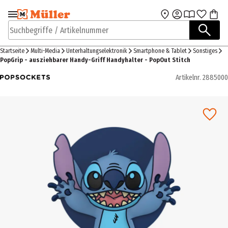
Zur Navigation
Zum Hauptinhalt
springen
springen
Suchbegriffe / Artikelnummer
Startseite
Multi-Media
Unterhaltungselektronik
Smartphone & Tablet
Sonstiges
PopGrip - ausziehbarer Handy-Griff Handyhalter - PopOut Stitch
Artikelnr.
2885000