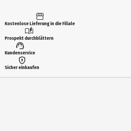
Inhalt
1 Stk.
Produkttyp
Kostenlose Lieferung in die Filiale
Fingerhalter
Prospekt durchblättern
Hersteller
Kundenservice
PopSockets
Herstelleradresse
Sicher einkaufen
Åkerlundinkatu 11, 33100 Tampere, Finland
Kontaktmöglichkeit
popsockets.eu