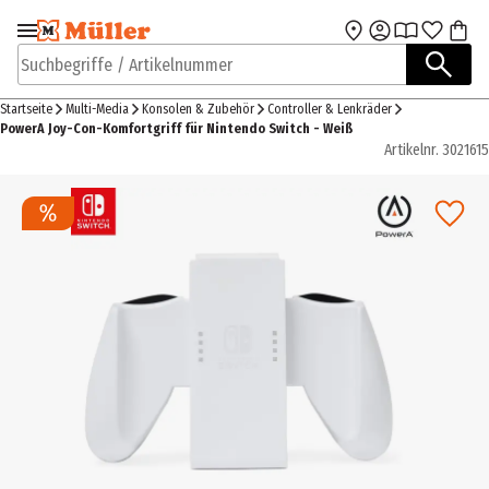
Zur Navigation
Zum Hauptinhalt
springen
springen
Suchbegriffe / Artikelnummer
Startseite
Multi-Media
Konsolen & Zubehör
Controller & Lenkräder
PowerA Joy-Con-Komfortgriff für Nintendo Switch - Weiß
Artikelnr.
3021615