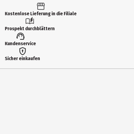
Durchmesser
7 cm
Kostenlose Lieferung in die Filiale
Farbe
Prospekt durchblättern
Rosa
Höhe
Kundenservice
8 cm
Sicher einkaufen
Inhaltsstoffe
100% Paraffinwachs
Materialdetails
Glasbehälter aus Fine Bone China
Hersteller
ppd Paperproducts Design GmbH
Herstelleradresse
Am Hambuch 4, DE-53340 Meckenheim