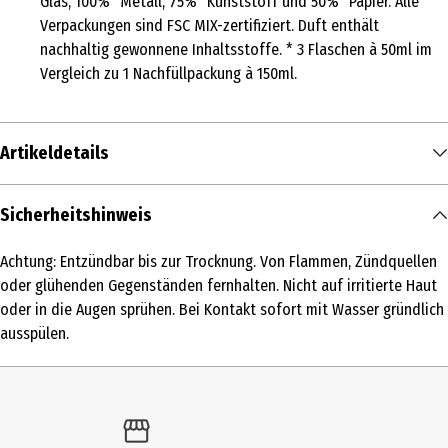
Glas, 100%* Metall, 75%* Kunststoff und 50%* Papier. Alle
Verpackungen sind FSC MIX-zertifiziert. Duft enthält
nachhaltig gewonnene Inhaltsstoffe. * 3 Flaschen à 50ml im
Vergleich zu 1 Nachfüllpackung à 150ml.
Artikeldetails
Inhalt
Sicherheitshinweis
30 ml
Achtung: Entzündbar bis zur Trocknung. Von Flammen, Zündquellen
Produkttyp
oder glühenden Gegenständen fernhalten. Nicht auf irritierte Haut
Parfum
oder in die Augen sprühen. Bei Kontakt sofort mit Wasser gründlich
ausspülen.
Duftkonzentration
Parfum
Anwendungsart
Pumpzerstäuber