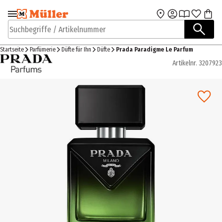
Zur Navigation
Zum Hauptinhalt
springen
springen
Suchbegriffe / Artikelnummer
Startseite
Parfümerie
Düfte für Ihn
Düfte
Prada Paradigme Le Parfum
Artikelnr.
3207923